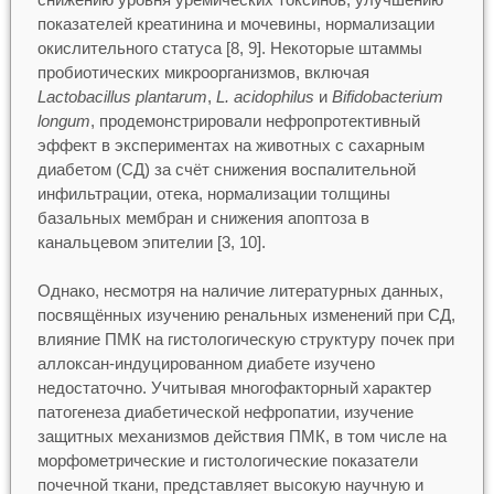
показателей креатинина и мочевины, нормализации
окислительного статуса [8, 9]. Некоторые штаммы
пробиотических микроорганизмов, включая
Lactobacillus plantarum
,
L. acidophilus
и
Bifidobacterium
longum
, продемонстрировали нефропротективный
эффект в экспериментах на животных с сахарным
диабетом (СД) за счёт снижения воспалительной
инфильтрации, отека, нормализации толщины
базальных мембран и снижения апоптоза в
канальцевом эпителии [3, 10].
Однако, несмотря на наличие литературных данных,
посвящённых изучению ренальных изменений при СД,
влияние ПМК на гистологическую структуру почек при
аллоксан-индуцированном диабете изучено
недостаточно. Учитывая многофакторный характер
патогенеза диабетической нефропатии, изучение
защитных механизмов действия ПМК, в том числе на
морфометрические и гистологические показатели
почечной ткани, представляет высокую научную и