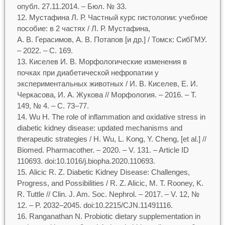
опубл. 27.11.2014. – Бюл. № 33.
Мустафина Л. Р. Частный курс гистологии: учебное
пособие: в 2 частях / Л. Р. Мустафина,
А. В. Герасимов, А. В. Потапов [и др.] / Томск: СибГМУ.
– 2022. – С. 169.
Киселев И. В. Морфологические изменения в
почках при диабетической нефропатии у
экспериментальных животных / И. В. Киселев, Е. И.
Черкасова, И. А. Жукова // Морфология. – 2016. – Т.
149, № 4. – С. 73–77.
Wu H. The role of inflammation and oxidative stress in
diabetic kidney disease: updated mechanisms and
therapeutic strategies / H. Wu, L. Kong, Y. Cheng, [et al.] //
Biomed. Pharmacother. – 2020. – V. 131. – Article ID
110693. doi:10.1016/j.biopha.2020.110693.
Alicic R. Z. Diabetic Kidney Disease: Challenges,
Progress, and Possibilities / R. Z. Alicic, M. T. Rooney, K.
R. Tuttle // Clin. J. Am. Soc. Nephrol. – 2017. – V. 12, №
12. – P. 2032–2045. doi:10.2215/CJN.11491116.
Ranganathan N. Probiotic dietary supplementation in