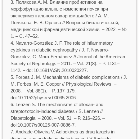
Полякова А. М. Влияние пробиотиков на
морфофункциональные изменения почек при
экспериментальном сахарном диабете / А. М.
Полякова, Е. В. Орлова // Вопросы биологической,
медицинской и фармацевтической химии. – 2022. – №
1. – С. 47–52.
Navarro-González J. F. The role of inflammatory
cytokines in diabetic nephropathy / J. F. Navarro-
González, C. Mora-Fernández // Journal of the American
Society of Nephrology. – 2011. – Vol. 21(8). – P. 1131–
1142. – doi:10.1681/ASN.2010020227.
Forbes J. M. Mechanisms of diabetic complications / J.
M. Forbes, M. E. Cooper // Physiological Reviews. –
2008. – Vol. 88(1). – P. 137–179. –
doi:10.1152/physrev.00045.2006.
Lenzen S. The mechanisms of alloxan- and
streptozotocin-induced diabetes / S. Lenzen //
Diabetologia. – 2008. – Vol. 51. – P. 216–226. –
doi:10.1007/s00125-007-0886-7.
Andrade-Oliveira V. Adipokines as drug targets in
diabetes and underlying disturbances / V.Andrade-