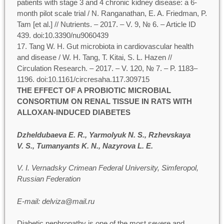
patients with stage 3 and 4 chronic kidney disease: a 6-
month pilot scale trial / N. Ranganathan, E. A. Friedman, P.
Tam [et al.] // Nutrients. – 2017. – V. 9, № 6. – Article ID
439. doi:10.3390/nu9060439
Tang W. H. Gut microbiota in cardiovascular health
and disease / W. H. Tang, T. Kitai, S. L. Hazen //
Circulation Research. – 2017. – V. 120, № 7. – P. 1183–
1196. doi:10.1161/circresaha.117.309715
THE EFFECT OF A PROBIOTIC MICROBIAL
CONSORTIUM ON RENAL TISSUE IN RATS WITH
ALLOXAN-INDUCED DIABETES
Dzheldubaeva E. R., Yarmolyuk N. S., Rzhevskaya
V. S., Tumanyants K. N., Nazyrova L. E.
V. I. Vernadsky Crimean Federal University, Simferopol,
Russian Federation
E-mail: delviza@mail.ru
Diabetic nephropathy is one of the most severe and