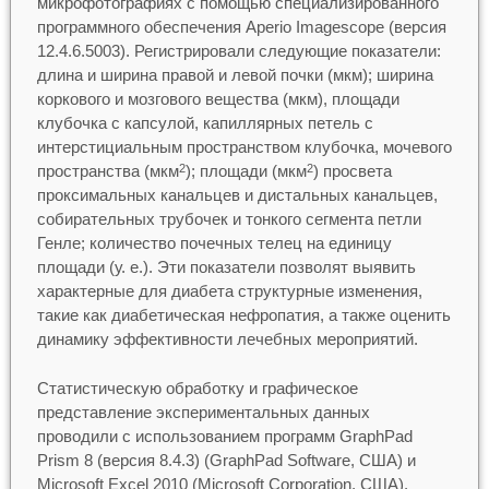
микрофотографиях с помощью специализированного
программного обеспечения Aperio Imagescope (версия
12.4.6.5003). Регистрировали следующие показатели:
длина и ширина правой и левой почки (мкм); ширина
коркового и мозгового вещества (мкм), площади
клубочка с капсулой, капиллярных петель с
интерстициальным пространством клубочка, мочевого
пространства (мкм
); площади (мкм
) просвета
2
2
проксимальных канальцев и дистальных канальцев,
собирательных трубочек и тонкого сегмента петли
Генле; количество почечных телец на единицу
площади (у. е.). Эти показатели позволят выявить
характерные для диабета структурные изменения,
такие как диабетическая нефропатия, а также оценить
динамику эффективности лечебных мероприятий.
Статистическую обработку и графическое
представление экспериментальных данных
проводили с использованием программ GraphPad
Prism 8 (версия 8.4.3) (GraphPad Software, США) и
Microsoft Excel 2010 (Microsoft Corporation, США).