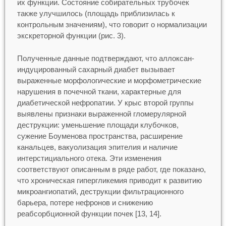
их функции. Состояние собирательных трубочек
также улучшилось (площадь приблизилась к
контрольным значениям), что говорит о нормализации
экскреторной функции (рис. 3).
Полученные данные подтверждают, что аллоксан-
индуцированный сахарный диабет вызывает
выраженные морфологические и морфометрические
нарушения в почечной ткани, характерные для
диабетической нефропатии. У крыс второй группы
выявлены признаки выраженной гломерулярной
деструкции: уменьшение площади клубочков,
сужение Боуменова пространства, расширение
канальцев, вакуолизация эпителия и наличие
интерстициального отека. Эти изменения
соответствуют описанным в ряде работ, где показано,
что хроническая гипергликемия приводит к развитию
микроангиопатий, деструкции фильтрационного
барьера, потере нефронов и снижению
реабсорбционной функции почек [13, 14].