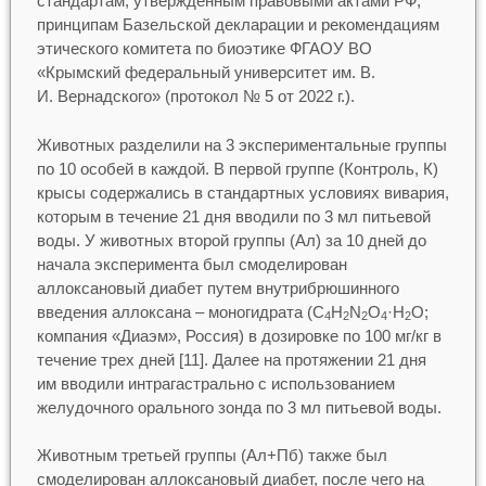
стандартам, утвержденным правовыми актами РФ,
принципам Базельской декларации и рекомендациям
этического комитета по биоэтике ФГАОУ ВО
«Крымский федеральный университет им. В.
И. Вернадского» (протокол № 5 от 2022 г.).
Животных разделили на 3 экспериментальные группы
по 10 особей в каждой. В первой группе (Контроль, К)
крысы содержались в стандартных условиях вивария,
которым в течение 21 дня вводили по 3 мл питьевой
воды. У животных второй группы (Ал) за 10 дней до
начала эксперимента был смоделирован
аллоксановый диабет путем внутрибрюшинного
введения аллоксана – моногидрата (C
H
N
O
·H
O;
4
2
2
4
2
компания «Диаэм», Россия) в дозировке по 100 мг/кг в
течение трех дней [11]. Далее на протяжении 21 дня
им вводили интрагастрально с использованием
желудочного орального зонда по 3 мл питьевой воды.
Животным третьей группы (Ал+Пб) также был
смоделирован аллоксановый диабет, после чего на