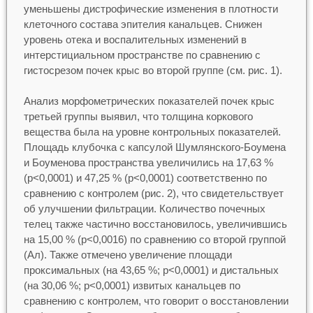
уменьшены дистрофические изменения в плотности
клеточного состава эпителия канальцев. Снижен
уровень отека и воспалительных изменений в
интерстициальном пространстве по сравнению с
гистосрезом почек крыс во второй группе (см. рис. 1).
Анализ морфометрических показателей почек крыс
третьей группы выявил, что толщина коркового
вещества была на уровне контрольных показателей.
Площадь клубочка с капсулой Шумлянского-Боумена
и Боуменова пространства увеличились на 17,63 %
(р<0,0001) и 47,25 % (р<0,0001) соответственно по
сравнению с контролем (рис. 2), что свидетельствует
об улучшении фильтрации. Количество почечных
телец также частично восстановилось, увеличившись
на 15,00 % (р<0,0016) по сравнению со второй группой
(Ал). Также отмечено увеличение площади
проксимальных (на 43,65 %; р<0,0001) и дистальных
(на 30,06 %; р<0,0001) извитых канальцев по
сравнению с контролем, что говорит о восстановлении