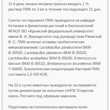
11-й день начали интрагастрально вводить 1 %
раствор ПМК по 3 мл в течение последующего 21 дня.
Синтез тестируемого ПМК проводился на кафедре
ботаники и физиологии растений и биотехнологий
ФГАОУ ВО «Крымский федеральный университет
имени В. И. Вернадского» под руководством Ржевской
В. С. ПМК включал штаммы пробиотических
микроорганизмов:
Lactobacillus parabuchneri
ВКМ
В-3553D,
Lactobacillus plantarum
ВКМ В-3552D,
Lactobacillus acidophilus
ВКМ В-3563D,
Enterococcus
faecium
ВКМ В-3551D,
Brettanomyces bruxellensis
ВКМ
Y-3064D. Биологическая концентрация бактерий ПМК
составила 1,3∙109 КОЕ.
На 22-е сутки животных выводили из эксперимента
путем декапитации на гильотине («НПК Открытая
наука, Россия») под эфирным наркозом.
Подготовка гистологического материала почек