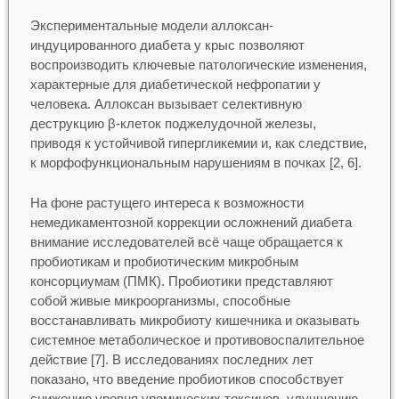
Экспериментальные модели аллоксан-
индуцированного диабета у крыс позволяют
воспроизводить ключевые патологические изменения,
характерные для диабетической нефропатии у
человека. Аллоксан вызывает селективную
деструкцию β-клеток поджелудочной железы,
приводя к устойчивой гипергликемии и, как следствие,
к морфофункциональным нарушениям в почках [2, 6].
На фоне растущего интереса к возможности
немедикаментозной коррекции осложнений диабета
внимание исследователей всё чаще обращается к
пробиотикам и пробиотическим микробным
консорциумам (ПМК). Пробиотики представляют
собой живые микроорганизмы, способные
восстанавливать микробиоту кишечника и оказывать
системное метаболическое и противовоспалительное
действие [7]. В исследованиях последних лет
показано, что введение пробиотиков способствует
снижению уровня уремических токсинов, улучшению