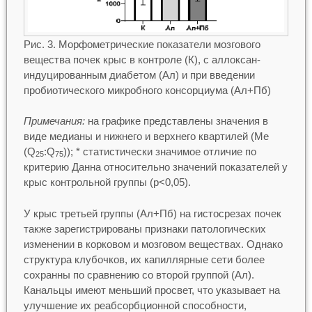
Рис. 3. Морфометрические показатели мозгового
вещества почек крыс в контроле (К), с аллоксан-
индуцированным диабетом (Ал) и при введении
пробиотического микробного консорциума (Ал+Пб)
Примечания:
на графике представлены значения в
виде медианы и нижнего и верхнего квартилей (Me
(Q
:Q
)); * статистически значимое отличие по
25
75
критерию Данна относительно значений показателей у
крыс контрольной группы (p<0,05).
У крыс третьей группы (Ал+Пб) на гистосрезах почек
также зарегистрированы признаки патологических
изменении в корковом и мозговом веществах. Однако
структура клубочков, их капиллярные сети более
сохранны по сравнению со второй группой (Ал).
Канальцы имеют меньший просвет, что указывает на
улучшение их реабсорбционной способности,