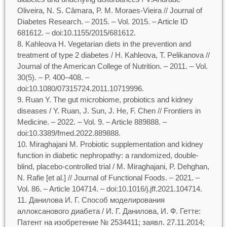
Oliveira, N. S. Câmara, P. M. Moraes-Vieira // Journal of
Diabetes Research. – 2015. – Vol. 2015. – Article ID
681612. – doi:10.1155/2015/681612.
Kahleova H. Vegetarian diets in the prevention and
treatment of type 2 diabetes / H. Kahleova, T. Pelikanova //
Journal of the American College of Nutrition. – 2011. – Vol.
30(5). – P. 400–408. –
doi:10.1080/07315724.2011.10719996.
Ruan Y. The gut microbiome, probiotics and kidney
diseases / Y. Ruan, J. Sun, J. He, F. Chen // Frontiers in
Medicine. – 2022. – Vol. 9. – Article 889888. –
doi:10.3389/fmed.2022.889888.
Miraghajani M. Probiotic supplementation and kidney
function in diabetic nephropathy: a randomized, double-
blind, placebo-controlled trial / M. Miraghajani, P. Dehghan,
N. Rafie [et al.] // Journal of Functional Foods. – 2021. –
Vol. 86. – Article 104714. – doi:10.1016/j.jff.2021.104714.
Данилова И. Г. Способ моделирования
аллоксанового диабета / И. Г. Данилова, И. Ф. Гетте:
Патент на изобретение № 2534411; заявл. 27.11.2014;