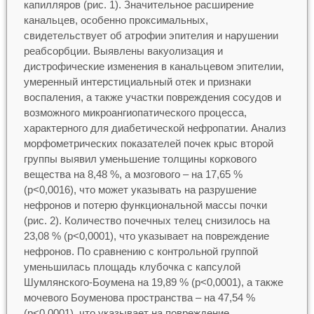
капилляров (рис. 1). Значительное расширение
канальцев, особенно проксимальных,
свидетельствует об атрофии эпителия и нарушении
реабсорбции. Выявлены вакуолизация и
дистрофические изменения в канальцевом эпителии,
умеренный интерстициальный отек и признаки
воспаления, а также участки повреждения сосудов и
возможного микроангиопатического процесса,
характерного для диабетической нефропатии. Анализ
морфометрических показателей почек крыс второй
группы выявил уменьшение толщины коркового
вещества на 8,48 %, а мозгового – на 17,65 %
(р<0,0016), что может указывать на разрушение
нефронов и потерю функциональной массы почки
(рис. 2). Количество почечных телец снизилось на
23,08 % (р<0,0001), что указывает на повреждение
нефронов. По сравнению с контрольной группой
уменьшилась площадь клубочка с капсулой
Шумлянского-Боумена на 19,89 % (р<0,0001), а также
мочевого Боуменова пространства – на 47,54 %
(р<0,0001), что указывает на повреждение