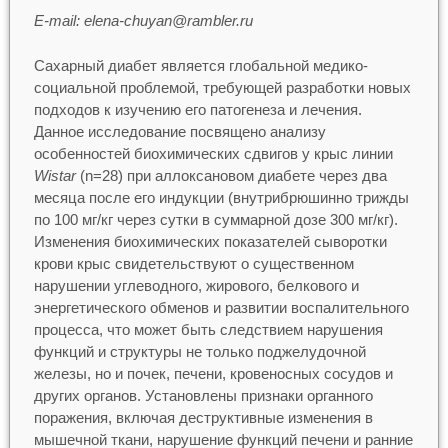
E-mail: elena-chuyan@rambler.ru
Сахарный диабет является глобальной медико-
социальной проблемой, требующей разработки новых
подходов к изучению его патогенеза и лечения.
Данное исследование посвящено анализу
особенностей биохимических сдвигов у крыс линии
Wistar
(n=28) при аллоксановом диабете через два
месяца после его индукции (внутрибрюшинно трижды
по 100 мг/кг через сутки в суммарной дозе 300 мг/кг).
Изменения биохимических показателей сыворотки
крови крыс свидетельствуют о существенном
нарушении углеводного, жирового, белкового и
энергетического обменов и развитии воспалительного
процесса, что может быть следствием нарушения
функций и структуры не только поджелудочной
железы, но и почек, печени, кровеносных сосудов и
других органов. Установлены признаки органного
поражения, включая деструктивные изменения в
мышечной ткани, нарушение функций печени и ранние