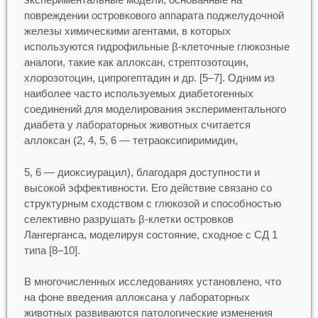
повреждении островкового аппарата поджелудочной
железы химическими агентами, в которых
используются гидрофильные β-клеточные глюкозные
аналоги, такие как аллоксан, стрептозотоцин,
хлорозотоцин, ципрогептадин и др. [5–7]. Одним из
наиболее часто используемых диабетогенных
соединений для моделирования экспериментального
диабета у лабораторных животных считается
аллоксан (2, 4, 5, 6 — тетраоксипиримидин,
5, 6 — диоксиурацил), благодаря доступности и
высокой эффективности. Его действие связано со
структурным сходством с глюкозой и способностью
селективно разрушать β-клетки островков
Лангерганса, моделируя состояние, сходное с СД 1
типа [8–10].
В многочисленных исследованиях установлено, что
на фоне введения аллоксана у лабораторных
животных развиваются патологические изменения