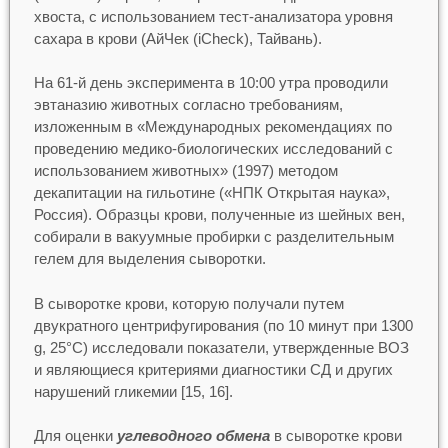
хвоста, с использованием тест-анализатора уровня
сахара в крови (АйЧек (iCheck), Тайвань).
На 61-й день эксперимента в 10:00 утра проводили
эвтаназию животных согласно требованиям,
изложенным в «Международных рекомендациях по
проведению медико-биологических исследований с
использованием животных» (1997) методом
декапитации на гильотине («НПК Открытая наука»,
Россия). Образцы крови, полученные из шейных вен,
собирали в вакуумные пробирки с разделительным
гелем для выделения сыворотки.
В сыворотке крови, которую получали путем
двукратного центрифугирования (по 10 минут при 1300
g, 25°С) исследовали показатели, утвержденные ВОЗ
и являющиеся критериями диагностики СД и других
нарушений гликемии [15, 16].
Для оценки
углеводного обмена
в сыворотке крови