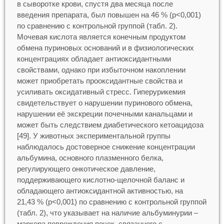
в сыворотке крови, спустя два месяца после
введения препарата, был повышен на 46 % (p<0,001)
по сравнению с контрольной группой (табл. 2).
Мочевая кислота является конечным продуктом
обмена пуриновых оснований и в физиологических
концентрациях обладает антиоксидантными
свойствами, однако при избыточном накоплении
может приобретать прооксидантные свойства и
усиливать оксидативный стресс. Гиперурикемия
свидетельствует о нарушении пуринового обмена,
нарушении её экскреции почечными канальцами и
может быть следствием диабетического кетоацидоза
[49]. У животных экспериментальной группы
наблюдалось достоверное снижение концентрации
альбумина, основного плазменного белка,
регулирующего онкотическое давление,
поддерживающего кислотно-щелочной баланс и
обладающего антиоксидантной активностью, на
21,43 % (p<0,001) по сравнению с контрольной группой
(табл. 2), что указывает на наличие альбуминурии –
маркера повреждения почек, связанного с