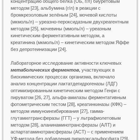
концентрацию общего белка (ОБ, г/л) биуретовым
методом [23], альбумина (г/л) в реакции с
бромкрезоловым зелёным [24], мочевой кислоты
(мкмоль/л) – уреазно-пероксидазным двухреагентным
методом [25], мочевины (ммоль/л) – уреазным
кинетическим ферментативным методом, а
креатинина (мкмоль/л) – кинетическим методом Яффе
без депротеинизации [24].
Лабораторное исследование активности ключевых
метаболических ферментов,
участвующих в
биохимических процессах организма, включало
анализ концентрации лактатдегидрогеназы (ЛДГ)
оптимизированным кинетическим методом Генри с
пируватом [26, 27], альфа-амилазы ферментативным
фотометрическим тестом [28], креатинкиназы (КФК) –
методом иммуноингибирования [27], гамма-
глутамилтрансферазы (ГГТ) – у льтрафиолетовым
методом [28], аланинаминотрансферазы (АЛТ) и
аспартатаминотрансферазы (АСТ) – с применением
УФ-метода без добавления пиридоксальфосфата [29],