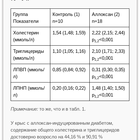
Группа
Контроль (1)
Аллоксан (2)
Показатели
n=10
n=18
Холестерин
1,54 (1,48; 1,59)
2,22 (2,15; 2,44)
(ммоль/л)
p
<0,001
1,2
Триглицериды
1,10 (1,05; 1,16)
2,10 (1,71; 2,33)
(ммоль/л)
p
<0,001
1,2
ЛПВП (ммоль/
0,85 (0,84; 0,92)
0,31 (0,30; 0,35)
л)
p
<0,001
1,2
ЛПНП (ммоль/
0,20 (0,16; 0,22)
1,48 (1,40; 1,50)
л)
p
<0,001
1,2
Примечание:
то же, что и в табл. 1.
У крыс с аллоксан-индуцированным диабетом,
содержание общего холестерина и триглицеридов
достоверно возросло на 44,16 % и 90,91 %