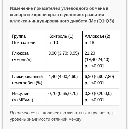
Изменение показателей углеводного обмена в
сыворотке крови крыс в условиях развития
аллоксан-индуцированного диабета (Me (Q1:Q3))
Группа
Контроль (1)
Аллоксан (2)
Показатели
n=10
n=18
Глюкоза
3,90 (3,70; 3,95)
21,20
(ммоль/л)
(19,40;24,40)
p
<0,001
1,2
Гликированный
4,40 (4,00;4,60)
6,90 (6,90;7,80)
гемоглобин (%)
p
<0,001
1,2
Инсулин
0,70 (0,65;0,70)
0,30 (0,20;0,0)
(мкМЕ/мл)
p
<0,001
1,2
Примечание:
n – количество животных в группе; p
–
1,2
уровень значимости отличий между