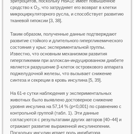
эритроцитов, поскольку HbA1c имеет повышенное
сродство к O
, что затрудняет его возврат в клетки
2
микроциркуляторного русла, и способствует развитию
тканевой гипоксии [3, 38].
Таким образом, полученные данные подтверждают
развитие стойкого и длительного гипергликемического
состояния у крыс экспериментальной группы.
Известно, что основным механизмом развития
гипергликемии при аллоксан-индуцированном диабете
является разрушение β-клеток островкового аппарата
поджелудочной железы, что вызывает снижение
синтеза и секреции в кровь инсулина [5, 39].
На 61-е сутки наблюдения у экспериментальных
животных было выявлено достоверное снижение
уровня инсулина на 57,14 % (p<0,001) по сравнению с
контрольной группой (табл. 1). Эти данные
согласуются с результатами других авторов [40–44] и
отражают развитие выраженной инсулинопении.
Поскольку инсулин играет роль ингибитора