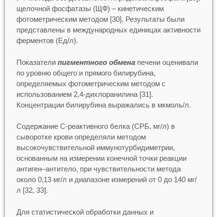
щелочной фосфатазы (ЩФ) – кинетическим
фотометрическим методом [30]. Результаты были
представлены в международных единицах активности
ферментов (Ед/л).
Показатели
пигментного обмена
печени оценивали
по уровню общего и прямого билирубина,
определяемых фотометрическим методом с
использованием 2,4-дихлоранилина [31].
Концентрации билирубина выражались в мкмоль/л.
Содержание С-реактивного белка (СРБ, мг/л) в
сыворотке крови определяли методом
высокочувствительной иммунотурбидиметрии,
основанным на измерении конечной точки реакции
антиген–антитело, при чувствительности метода
около 0,13 мг/л и диапазоне измерений от 0 до 140 мг/
л [32, 33].
Для статистической обработки данных и