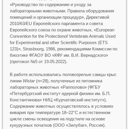
«Руководство по содержанию и уходу за
лабораторными животными. Правила оборудования
помещений и организации процедур», Директивой
2010/63/EU Европейского парламента и совета
Европейского союза по охране животных, «European
Convention for the Protectionof Vertebrate Animals Used
for Experimental and other Scientific Purposes (ETS
123)», Strasbourg, 1986, рекомендациями Комиссии по
биоэтике ФГАОУ ВО «КФУ им. В.И. Вернадского»
(протокол №5 от 19.05.2022).
В работе использовались половозрелые самцы крыс
линии
Wistar
(n=28), полученные из питомника
лабораторных животных «Рапполово» (ФГБУ
«Петербургский институт ядерной физики им. Б.П.
Константинова» НИЦ «Курчатовский институт»).
Содержание животных осуществлялось в условиях
вивария при температуре 18–22°С и естественном
цикле смены освещения на подстиле на основе
кукурузных початков (ООО «Зилубаг», Россия).