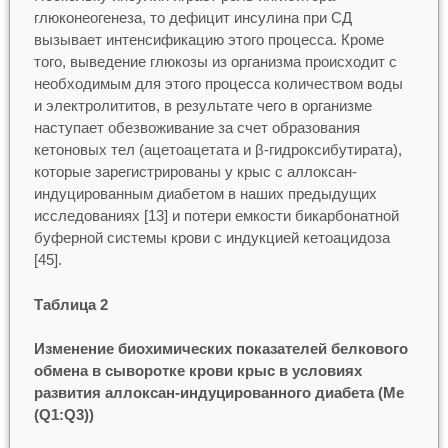
глюконеогенеза, то дефицит инсулина при СД
вызывает интенсификацию этого процесса. Кроме
того, выведение глюкозы из организма происходит с
необходимым для этого процесса количеством воды
и электролититов, в результате чего в организме
наступает обезвоживание за счет образования
кетоновых тел (ацетоацетата и β-гидроксибутирата),
которые зарегистрированы у крыс с аллоксан-
индуцированным диабетом в наших предыдущих
исследованиях [13] и потери емкости бикарбонатной
буферной системы крови с индукцией кетоацидоза
[45].
Таблица 2
Изменение биохимических показателей белкового
обмена в сыворотке крови крыс в условиях
развития аллоксан-индуцированного диабета (Me
(Q1:Q3))