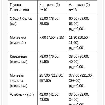
Группа
Контроль (1)
Аллоксан (2)
Показатели
n=10
n=18
Общий белок
81,00 (78,50;
60,00 (58,00;
(г/л)
85,00)
63,00)
p
<0,001
1,2
Мочевина
7,60 (7,50; 8,15)
11,30 (10,50;
(ммоль/л)
11,60)
p
<0,001
1,2
Креатинин
78,00 (76,00;
38,50 (36,00;
(мкмоль/л)
81,50)
40,00)
p
<0,001
1,2
Мочевая
257,00 (218,50;
377,00 (321,00;
кислота
257,50)
399,00)
(мкмоль/л)
p
<0,001
1,2
Альбумин (г/л)
42,00 (41,00;
33,00 (32,00;
43,00)
34,00)
p
<0,001