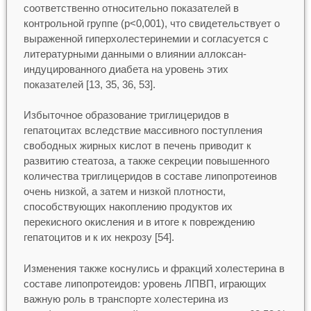
соответственно относительно показателей в
контрольной группе (p<0,001), что свидетельствует о
выраженной гиперхолестеринемии и согласуется с
литературными данными о влиянии аллоксан-
индуцированного диабета на уровень этих
показателей [13, 35, 36, 53].
Избыточное образование триглицеридов в
гепатоцитах вследствие массивного поступления
свободных жирных кислот в печень приводит к
развитию стеатоза, а также секреции повышенного
количества триглицеридов в составе липопротеинов
очень низкой, а затем и низкой плотности,
способствующих накоплению продуктов их
перекисного окисления и в итоге к повреждению
гепатоцитов и к их некрозу [54].
Изменения также коснулись и фракций холестерина в
составе липопротеидов: уровень ЛПВП, играющих
важную роль в транспорте холестерина из