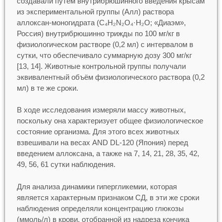
создавали путём внутрибрюшинного введения крысам
из экспериментальной группы (Алл) раствора
аллоксан-моногидрата (C₄H₂N₂O₄·H₂O; «Диаэм»,
Россия) внутрибрюшинно трижды по 100 мг/кг в
физиологическом растворе (0,2 мл) с интервалом в
сутки, что обеспечивало суммарную дозу 300 мг/кг
[13, 14]. Животные контрольной группы получали
эквивалентный объём физиологического раствора (0,2
мл) в те же сроки.
В ходе исследования измеряли массу животных,
поскольку она характеризует общее физиологическое
состояние организма. Для этого всех животных
взвешивали на весах AND DL-120 (Япония) перед
введением аллоксана, а также на 7, 14, 21, 28, 35, 42,
49, 56, 61 сутки наблюдения.
Для анализа динамики гипергликемии, которая
является характерным признаком СД, в эти же сроки
наблюдения определяли концентрацию глюкозы
(ммоль/л) в крови, отобранной из надреза кончика