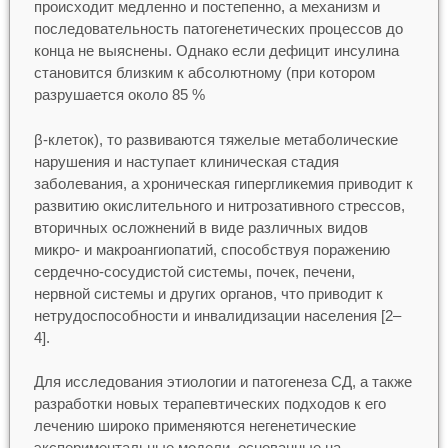
происходит медленно и постепенно, а механизм и
последовательность патогенетических процессов до
конца не выяснены. Однако если дефицит инсулина
становится близким к абсолютному (при котором
разрушается около 85 %
β-клеток), то развиваются тяжелые метаболические
нарушения и наступает клиническая стадия
заболевания, а хроническая гипергликемия приводит к
развитию окислительного и нитрозативного стрессов,
вторичных осложнений в виде различных видов
микро- и макроангиопатий, способствуя поражению
сердечно-сосудистой системы, почек, печени,
нервной системы и других органов, что приводит к
нетрудоспособности и инвалидизации населения [2–
4].
Для исследования этиологии и патогенеза СД, а также
разработки новых терапевтических подходов к его
лечению широко применяются негенетические
экспериментальные модели, основанные на