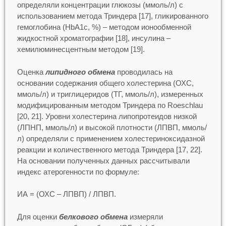
определяли концентрации глюкозы (ммоль/л) с
использованием метода Триндера [17], гликированного
гемоглобина (HbA1c, %) – методом ионообменной
жидкостной хроматографии [18], инсулина –
хемилюминесцентным методом [19].
Оценка
липидного обмена
проводилась на
основании содержания общего холестерина (ОХС,
ммоль/л) и триглицеридов (ТГ, ммоль/л), измеренных
модифицированным методом Триндера по Roeschlau
[20, 21]. Уровни холестерина липопротеидов низкой
(ЛПНП, ммоль/л) и высокой плотности (ЛПВП, ммоль/
л) определяли с применением холестериноксидазной
реакции и количественного метода Триндера [17, 22].
На основании полученных данных рассчитывали
индекс атерогенности по формуле:
ИА = (ОХС – ЛПВП) / ЛПВП.
Для оценки
белкового обмена
измеряли