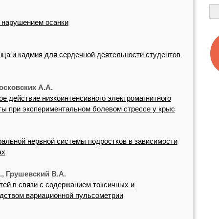
 нарушением осанки
ца и кадмия для сердечной деятельности студентов
осковских А.А.
е действие низкоинтенсивного электромагнитного
ты при экспериментальном болевом стрессе у крыс
альной нервной системы подростков в зависимости
ах
, Грушевский В.А.
тей в связи с содержанием токсичных и
дством вариационной пульсометрии