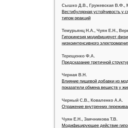
Сышко Д.В., Гружевская В.Ф., 
Вестибулярная устойчивость у 
типом реакций
Темурьянц Н.А., Чуян Е.Н., Вер
Гипокинезия модифицирует физио
низкоинтенсивного электромагни
Терещенко Ф.А.
Предсказание третичной структ
Черная В.Н.
Влияние пищевой добавки из мод
показатели обмена веществ у ж
Черный С.В., Коваленко А.А.
Отражение внутренних пережива
Чуян Е.Н., Заячникова Т.В.
Модифицирующее действие гипок