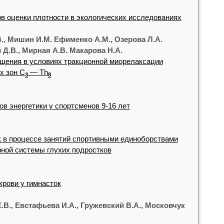
 оценки плотности в экологических исследованиях
., Мишин И.М. Ефименко A.M., Озерова Л.А.
Д.В., Мирная А.В. Макарова Н.А.
ащения в условиях тракционной миорелаксации
х зон C
— Th
3
8
в энергетики у спортсменов 9-16 лет
 в процессе занятий спортивными единоборствами
рной системы глухих подростков
крови у гимнасток
.В., Евстафьева И.А., Гружевский В.А., Московчук