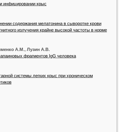
и инфицировании крыс
нении содержания мелатонина в сыворотке крови
гнитного излучения крайне высокой частоты в норме
менко A.M., Лузин А.В.
апаиновых фрагментов IgG человека
арной системы легких крыс при хроническом
отиков