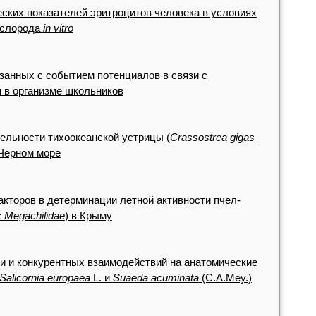
ских показателей эритроцитов человека в условиях
ислорода
in vitro
занных с событием потенциалов в связи с
 в организме школьников
ельности тихоокеанской устрицы (
Crassostrea gigas
 Черном море
акторов в детерминации летной активности пчел-
 Megachilidae
) в Крыму
и и конкурентных взаимодействий на анатомические
Salicornia europaea
L. и
Suaeda acuminata
(C.A.Mey.)