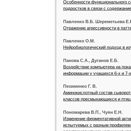
Особенности функционального с
подростков в связи с содержание
Павленко В.Б. Шереметьева Е.
Отражение агрессивности в пат
Павленко О.М.
Нейробиологический подход в и
Панова С.А., Дуганов Е.Б.
Воздействие компьютера на пока
информации у учащихся 6-х и 7-
Пехименко Г. В.
Аминокислотный состав сыворот
классов пресмыкающихся и птиц
Пономарева В.П., Чуян Е.Н.
Изменение ферментативной акти
испытуемых с разным профилем 