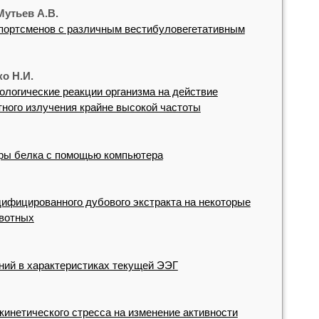
Мутьев А.В.
спортсменов с различным вестибуловегетативным
ко Н.И.
логические реакции организма на действие
тного излучения крайне высокой частоты
уры белка с помощью компьютера
ифицированного дубового экстракта на некоторые
ивотных
ний в характеристиках текущей ЭЭГ
инетического стресса на изменение активности