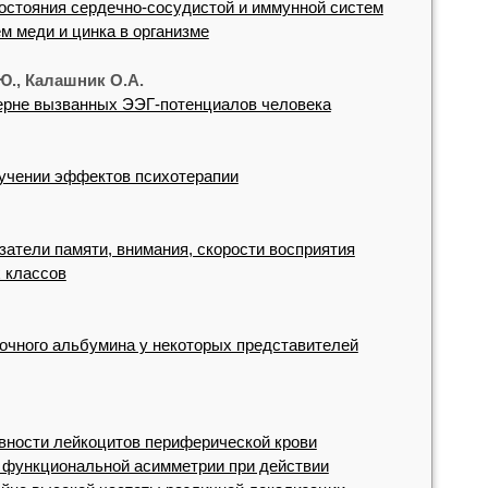
остояния сердечно-сосудистой и иммунной систем
м меди и цинка в организме
Ю., Калашник О.А.
терне вызванных ЭЭГ-потенциалов человека
зучении эффектов психотерапии
затели памяти, внимания, скорости восприятия
х классов
очного альбумина у некоторых представителей
вности лейкоцитов периферической крови
функциональной асимметрии при действии