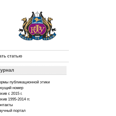
ать статью
урнал
ормы публикационной этики
екущий номер
хив с 2015 г.
хив 1995-2014 гг.
онтакты
аучный портал