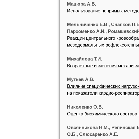
Мацюра А.В.
Использование непрямых методов
Мельниченко Е.В., Снапков П.В
Пархоменко А.И., Ромашевский 
Реакции центрального кровообр
мезодермальных рефлексогенны
Михайлова Т.И.
Возрастные изменения механизмо
Мутьев А.В.
Влияние специфических нагрузок
на показатели кардио-респирато
Николенко О.В.
Оценка биохимического состава 
Овсянникова Н.М., Репинская Е
О.Б., Слюсаренко А.Е.