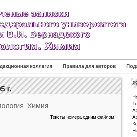
дакционная коллегия
Правила для авторов
Под
Ж
5 г.
Н
Т
иология. Химия.
Ар
Тексты номера одним файлом
Ар
К
Н