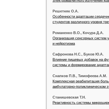
электромагнитного излучения кр
Решетняк О.А.
Особенности адаптации сердечно
студентов различного уровня тр
Романенко В.О., Кочура Д.А.
Организация сенсорных систем у
и нейротизма
Сафронова Н.С., Буков Ю.А.
Влияние пищевых добавок на фу
системы и формирование адапта
Снапков П.В., Тимофеева A.M.
Комплексная реабилитация боль
амбулаторно-поликлиническом э
Станишевская Т.Н.
Реактивность системы микроцирк