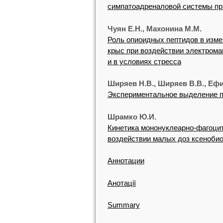
симпатоадреналовой системы пр
Чуян Е.Н., Махонина М.М.
Роль опиоидных пептидов в изме
крыс при воздействии электрома
и в условиях стресса
Ширяев Н.В., Ширяев В.В., Ефи
Экспериментальное выделение п
Шрамко Ю.И.
Кинетика мононуклеарно-фагоцит
воздействии малых доз ксеноби
Аннотации
Анотації
Summary