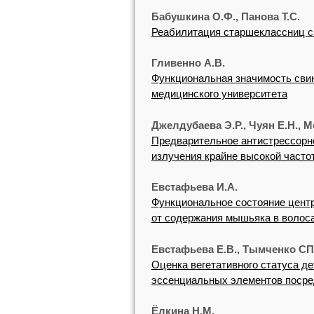
Бабушкина О.Ф., Панова Т.С.
Реабилитация старшеклассниц с
Гливенно А.В.
Функциональная значимость свин
медицинского университета
Джелдубаева Э.Р., Чуян Е.Н., М
Предварительное антистрессорно
излучения крайне высокой часто
Евстафьева И.А.
Функциональное состояние центр
от содержания мышьяка в волос
Евстафьева Е.В., Тымченко СП.
Оценка вегетативного статуса де
эссенциальных элементов посре
Ёлкина Н.М.