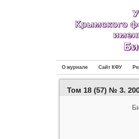
О журнале
Сайт КФУ
Ре
Том 18 (57) № 3. 200
Б