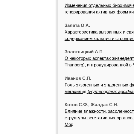
Изменения отдельных биохимиче
генерирования активных форм к
Залата О.А.
Характеристика вызванных и свя
содержанием кальция и стронция
Золотницкий А.П.
О некоторых аспектах жизнедеят
Thunberg), интродуцированной в
Иванов С.П.
Роль экзогенных и эндогенных ф
мегахилид (
Hymenoptera: apoidea:
Котов С.Ф., Жалдак С.Н.
Влияние влажности, засоленност
структуры вегетативных органов
Moq