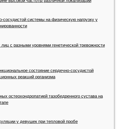
айне высокой частоты различной локализации
-сосудистой системы на физическую нагрузку у
енированности
 лиц с разными уровнями генетической тревожности
нкциональное состояние сердечно-сосудистой
ционных реакций организма
ных остеохондропатией тазобедренного сустава на
тапе
уляции у девушек при тепловой пробе